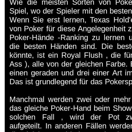
Wie die meisten Sorten von Poker
Spiel, wo der Spieler mit den beste
Wenn Sie erst lernen, Texas Hold'
von Poker für diese Angelegenheit z
Poker-Hände -Ranking zu lernen u
die besten Händen sind. Die bes
könnte, ist ein Royal Flush , die f
Ass ), alle von der gleichen Farbe.
einen geraden und drei einer Art 
Das ist grundlegend für das Pokerspi
Manchmal werden zwei oder mehr S
das gleiche Poker-Hand beim Show
solchen Fall , wird der Pot z
aufgeteilt. In anderen Fällen werd