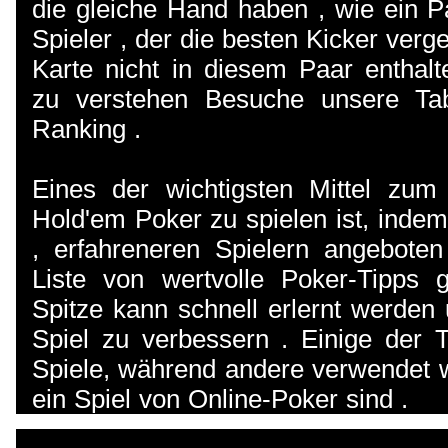
die gleiche Hand haben , wie ein P
Spieler , der die besten Kicker verg
Karte nicht in diesem Paar enthal
zu verstehen Besuche unsere Ta
Ranking .
Eines der wichtigsten Mittel zu
Hold'em Poker zu spielen ist, inde
, erfahreneren Spielern angebote
Liste von wertvolle Poker-Tipps 
Spitze kann schnell erlernt werden 
Spiel zu verbessern . Einige der T
Spiele, während andere verwendet 
ein Spiel von Online-Poker sind .