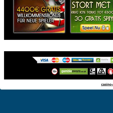
casino