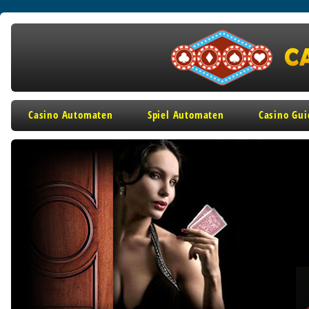
Casino Automaten
Spiel Automaten
Casino Gui