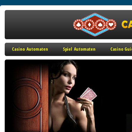
Casino Automaten
Spiel Automaten
Casino Gui