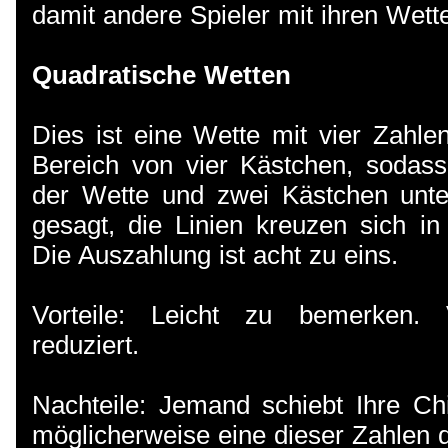
damit andere Spieler mit ihren Wetten
Quadratische Wetten
Dies ist eine Wette mit vier Zahlen
Bereich von vier Kästchen, sodas
der Wette und zwei Kästchen unte
gesagt, die Linien kreuzen sich in
Die Auszahlung ist acht zu eins.
Vorteile: Leicht zu bemerken. 
reduziert.
Nachteile: Jemand schiebt Ihre Ch
möglicherweise eine dieser Zahlen d