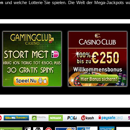
en
und welche Lotterie Sie spielen. Die Welt der Mega-Jackpots wa