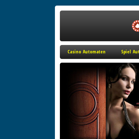
Casino Automaten
Spiel A