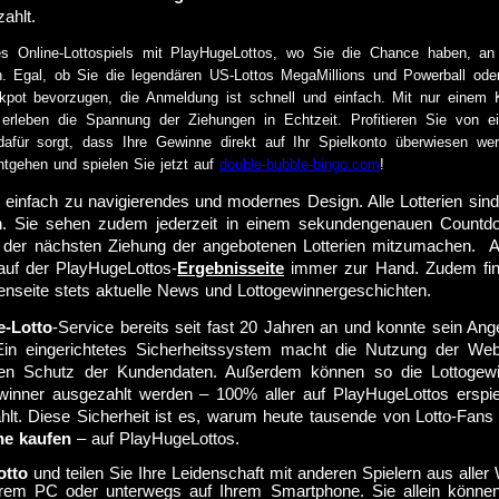
ahlt.
s Online-Lottospiels mit PlayHugeLottos, wo Sie die Chance haben, an
n. Egal, ob Sie die legendären US-Lottos MegaMillions und Powerball ode
kpot bevorzugen, die Anmeldung ist schnell und einfach. Mit nur einem K
erleben die Spannung der Ziehungen in Echtzeit. Profitieren Sie von e
dafür sorgt, dass Ihre Gewinne direkt auf Ihr Spielkonto überwiesen wer
ntgehen und spielen Sie jetzt auf
double-bubble-bingo.com
!
 einfach zu navigierendes und modernes Design. Alle Lotterien sind
en. Sie sehen zudem jederzeit in einem sekundengenauen Countd
n der nächsten Ziehung der angebotenen Lotterien mitzumachen. 
uf der PlayHugeLottos-
Ergebnisseite
immer zur Hand. Zudem fi
itenseite stets aktuelle News und Lottogewinnergeschichten.
e-Lotto
-Service bereits seit fast 20 Jahren an und konnte sein Ang
Ein eingerichtetes Sicherheitssystem macht die Nutzung der Web
den Schutz der Kundendaten. Außerdem können so die Lottogew
winner ausgezahlt werden – 100% aller auf PlayHugeLottos erspie
lt. Diese Sicherheit ist es, warum heute tausende von Lotto-Fans
ne kaufen
– auf PlayHugeLottos.
otto
und teilen Sie Ihre Leidenschaft mit anderen Spielern aus aller 
em PC oder unterwegs auf Ihrem Smartphone. Sie allein könne