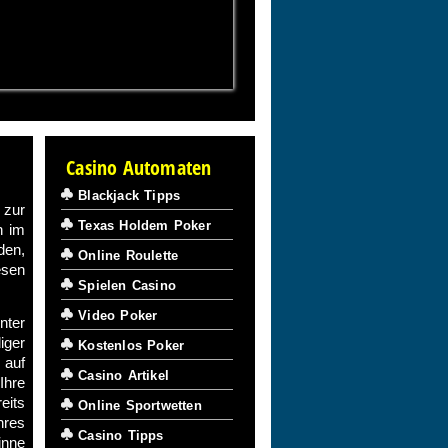
Casino Automaten
Blackjack Tipps
zur
Texas Holdem Poker
h im
den,
Online Roulette
esen
Spielen Casino
Video Poker
nter
iger
Kostenlos Poker
 auf
Casino Artikel
Ihre
eits
Online Sportwetten
hres
Casino Tipps
inne