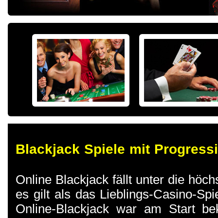
Blackjack Spiele mit Progress
Online Blackjack fällt unter die höc
es gilt als das Lieblings-Casino-Sp
Online-Blackjack war am Start be